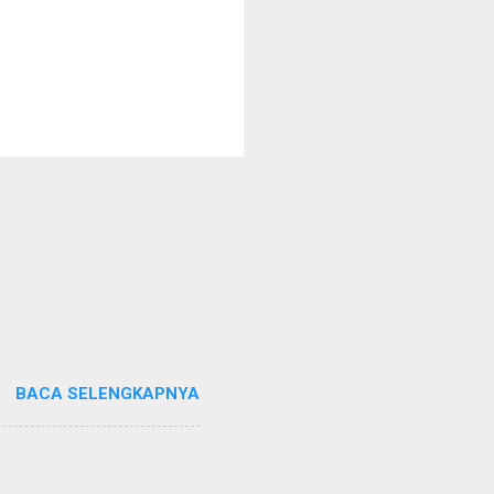
BACA SELENGKAPNYA