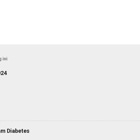
 ini
024
am Diabetes