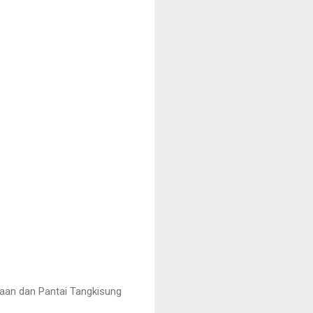
aan dan Pantai Tangkisung