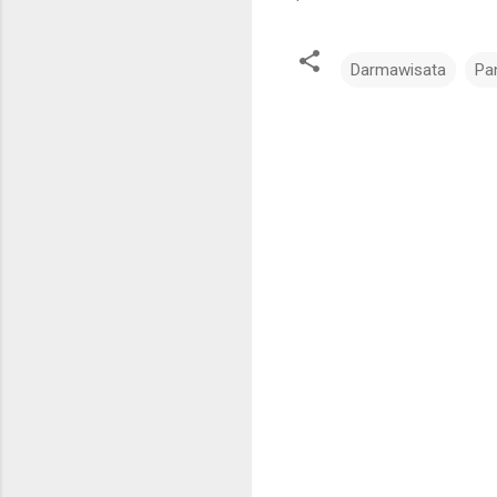
Darmawisata
Pa
K
o
m
e
n
t
a
r