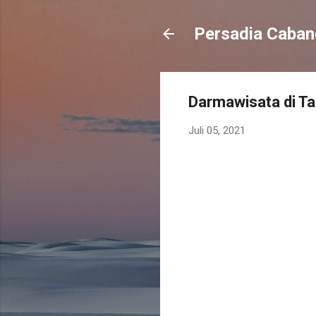
Persadia Caba
Darmawisata di T
Juli 05, 2021