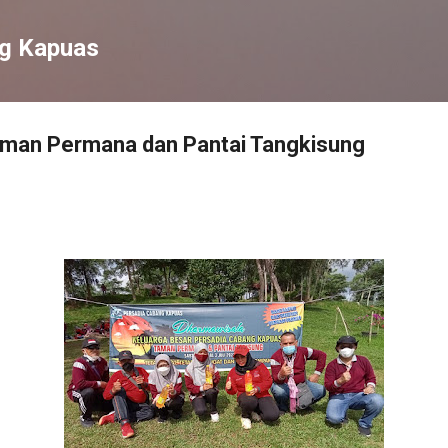
Langsung ke konten utama
ng Kapuas
aman Permana dan Pantai Tangkisung