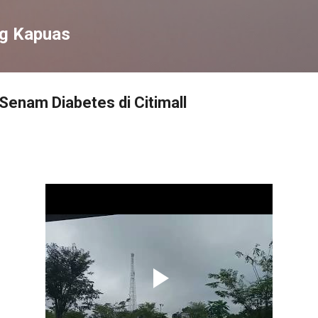
Langsung ke konten utama
ng Kapuas
 Senam Diabetes di Citimall