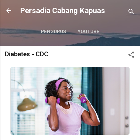
Langsung ke konten utama
Persadia Cabang Kapuas
PENGURUS
YOUTUBE
DIABETES - CDC
LAINNYA…
Diabetes - CDC
KONTAK